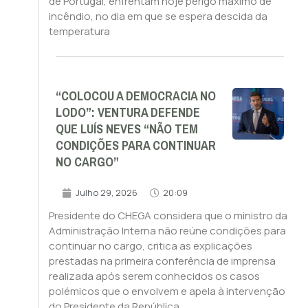
de Portugal, enfrentam hoje perigo máximo de
incêndio, no dia em que se espera descida da
temperatura
“COLOCOU A DEMOCRACIA NO
LODO”: VENTURA DEFENDE
QUE LUÍS NEVES “NÃO TEM
CONDIÇÕES PARA CONTINUAR
NO CARGO”
Julho 29, 2026
20:09
Presidente do CHEGA considera que o ministro da
Administração Interna não reúne condições para
continuar no cargo, critica as explicações
prestadas na primeira conferência de imprensa
realizada após serem conhecidos os casos
polémicos que o envolvem e apela à intervenção
do Presidente da República.