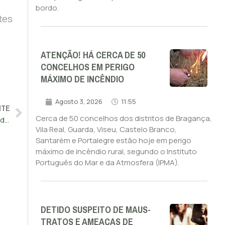
bordo.
tes
ATENÇÃO! HÁ CERCA DE 50
CONCELHOS EM PERIGO
MÁXIMO DE INCÊNDIO
Agosto 3, 2026
11:55
NTE
Cerca de 50 concelhos dos distritos de Bragança,
Gouveia e Melo rejeita antigo Serviço Militar Obrigatório e pede “nova resposta” consensual
Vila Real, Guarda, Viseu, Castelo Branco,
Santarém e Portalegre estão hoje em perigo
máximo de incêndio rural, segundo o Instituto
Português do Mar e da Atmosfera (IPMA).
DETIDO SUSPEITO DE MAUS-
TRATOS E AMEAÇAS DE