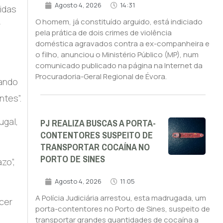
Agosto 4, 2026
14:31
idas
O homem, já constituído arguido, está indiciado
r
pela prática de dois crimes de violência
doméstica agravados contra a ex-companheira e
o filho, anunciou o Ministério Público (MP), num
comunicado publicado na página na Internet da
Procuradoria-Geral Regional de Évora.
hando
ntes”.
PJ REALIZA BUSCAS A PORTA-
ugal,
CONTENTORES SUSPEITO DE
TRANSPORTAR COCAÍNA NO
PORTO DE SINES
zo”,
Agosto 4, 2026
11:05
A Polícia Judiciária arrestou, esta madrugada, um
cer
porta-contentores no Porto de Sines, suspeito de
transportar grandes quantidades de cocaína a