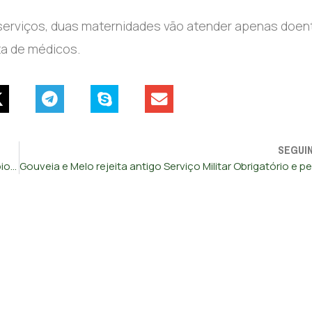
3 serviços, duas maternidades vão atender apenas doen
ta de médicos.
SEGUI
“Medidas que sejam boas contarão certamente com o apoio do CHEGA”