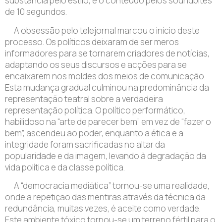
substância pelo estilo, e o conteúdo pelos soundbites
de 10 segundos.
A obsessão pelo telejornal marcou o início deste
processo. Os políticos deixaram de ser meros
informadores para se tornarem criadores de notícias,
adaptando os seus discursos e acções para se
encaixarem nos moldes dos meios de comunicação.
Esta mudança gradual culminou na predominância da
representação teatral sobre a verdadeira
representação política. O político performático,
habilidoso na “arte de parecer bem” em vez de “fazer o
bem”, ascendeu ao poder, enquanto a ética e a
integridade foram sacrificadas no altar da
popularidade e da imagem, levando à degradação da
vida política e da classe política.
A “democracia mediática” tornou-se uma realidade,
onde a repetição das mentiras através da técnica da
redundância, muitas vezes, é aceite como verdade.
Este ambiente tóxico tornou-se um terreno fértil para o