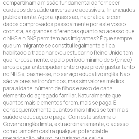
compartilham a missão fundamental de fornecer
cuidados de saúde universais e acessíveis, financiados
publicamente. Agora, quais são, na prática, e com
dados comprovados pessoalmente por este vosso
cronista, as grandes diferenças quanto ao acesso que
o NHS e o SNS permitem aos imigrantes? É que sempre
que um imigrante se constitui legalmente e fica
habilitado a trabalhar e/ou estudar no Reino Unido tem
que forçosamente, e pelo período mínimo de 5 (cinco)
anos pagar antecipadamente o que prevê gastar tanto
no NHS e, pasme-se, no serviço educativo inglês. Não
são valores astronómicos, mas sim valores médios
para a idade, número de filhos e sexo de cada
elemento do agregado familiar. Naturalmente que
quantos mais elementos forem, mais se paga. E
consequentemente quantos mais filhos se tem mais
saúde e educação e paga. Com este sistema o
Governo inglês limita, extraordinariamente, o acesso
como também castra qualquer potencial de
prevaricação, abuso, ou turismo de saúde.