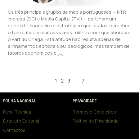
Os três principais grupos de media portugueses — RTP,
Impresa (SIC) e Media Capital (TVI) — partilham um
contexto financeiro e estratégico que ajuda a perceber
o tom crítico e muitas vezes virulento com que abordam
o Partido Chega. Esta atitude não resulta apenas de
alinhamentos editoriais ou ideológicos, mas também de
fatores económicos e […]
1
2
3
…
7
FOLHA NACIONAL
PRIVACIDADE
Ficha Técnica
Termos e Condições
Estatuto Editorial
Política de Privacidade
Contactos