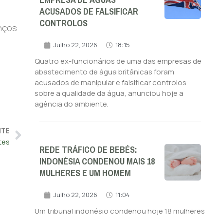
EMPRESA DE ÁGUAS
ACUSADOS DE FALSIFICAR
CONTROLOS
nços
Julho 22, 2026
18:15
Quatro ex-funcionários de uma das empresas de
abastecimento de água britânicas foram
acusados de manipular e falsificar controlos
sobre a qualidade da água, anunciou hoje a
agência do ambiente.
NTE
tes
REDE TRÁFICO DE BEBÉS:
INDONÉSIA CONDENOU MAIS 18
MULHERES E UM HOMEM
Julho 22, 2026
11:04
Um tribunal indonésio condenou hoje 18 mulheres