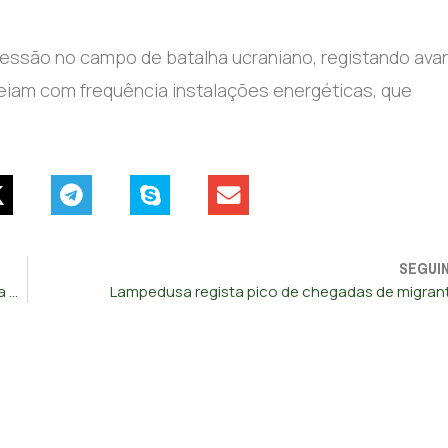
ssão no campo de batalha ucraniano, registando ava
deiam com frequência instalações energéticas, que
SEGUI
Macron rejeita que detenção de fundador do Telegram seja decisão política
Lampedusa regista pico de chegadas de migran