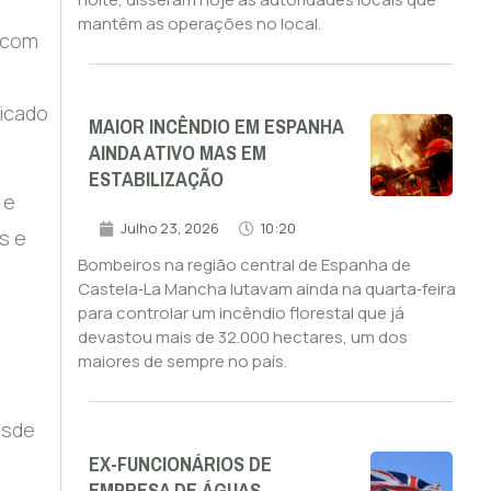
mantêm as operações no local.
 com
nicado
MAIOR INCÊNDIO EM ESPANHA
AINDA ATIVO MAS EM
ESTABILIZAÇÃO
 e
Julho 23, 2026
10:20
s e
Bombeiros na região central de Espanha de
Castela‑La Mancha lutavam ainda na quarta‑feira
para controlar um incêndio florestal que já
devastou mais de 32.000 hectares, um dos
maiores de sempre no país.
esde
EX-FUNCIONÁRIOS DE