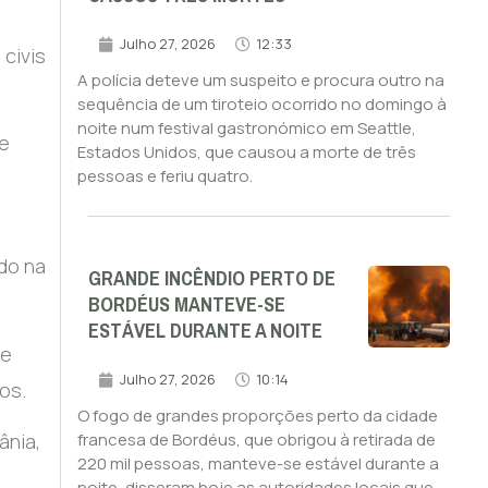
Julho 27, 2026
12:33
 civis
A polícia deteve um suspeito e procura outro na
sequência de um tiroteio ocorrido no domingo à
noite num festival gastronómico em Seattle,
 e
Estados Unidos, que causou a morte de três
pessoas e feriu quatro.
do na
GRANDE INCÊNDIO PERTO DE
BORDÉUS MANTEVE-SE
ESTÁVEL DURANTE A NOITE
de
Julho 27, 2026
10:14
os.
O fogo de grandes proporções perto da cidade
ânia,
francesa de Bordéus, que obrigou à retirada de
220 mil pessoas, manteve-se estável durante a
noite, disseram hoje as autoridades locais que