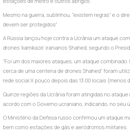
estações de metro e outros abrigos”.
Mesmo na guerra, sublinhou, “existem regras” e o dire
devem ser protegidos”.
A Rússia lançou hoje contra a Ucrânia um ataque c
drones ‘kamikaze’ iranianos Shahed, segundo o Presi
“Foi um dos maiores ataques, um ataque combinado. 
cerca de uma centena de drones Shahed” foram utiliz
rede social X pouco depois das 13:00 locais (menos 
Quinze regiões da Ucrânia foram atingidas no ataque 
acordo com o Governo ucraniano, indicando, no seu ú
O Ministério da Defesa russo confirmou um ataque mas
bem como estações de gás e aeródromos militares.