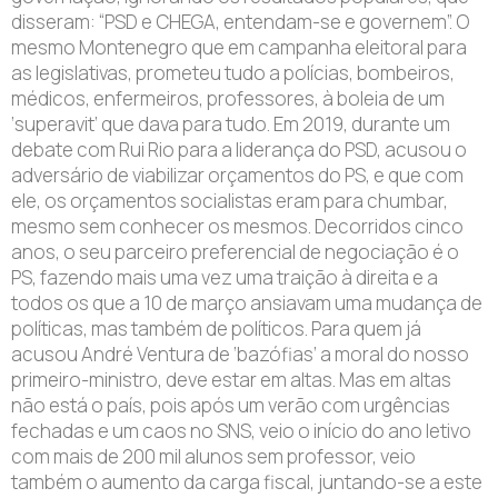
disseram: “PSD e CHEGA, entendam-se e governem”. O
mesmo Montenegro que em campanha eleitoral para
as legislativas, prometeu tudo a polícias, bombeiros,
médicos, enfermeiros, professores, à boleia de um
‘superavit’ que dava para tudo. Em 2019, durante um
debate com Rui Rio para a liderança do PSD, acusou o
adversário de viabilizar orçamentos do PS, e que com
ele, os orçamentos socialistas eram para chumbar,
mesmo sem conhecer os mesmos. Decorridos cinco
anos, o seu parceiro preferencial de negociação é o
PS, fazendo mais uma vez uma traição à direita e a
todos os que a 10 de março ansiavam uma mudança de
políticas, mas também de políticos. Para quem já
acusou André Ventura de ‘bazófias’ a moral do nosso
primeiro-ministro, deve estar em altas. Mas em altas
não está o país, pois após um verão com urgências
fechadas e um caos no SNS, veio o início do ano letivo
com mais de 200 mil alunos sem professor, veio
também o aumento da carga fiscal, juntando-se a este