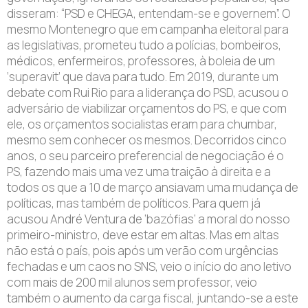
disseram: “PSD e CHEGA, entendam-se e governem”. O
mesmo Montenegro que em campanha eleitoral para
as legislativas, prometeu tudo a polícias, bombeiros,
médicos, enfermeiros, professores, à boleia de um
‘superavit’ que dava para tudo. Em 2019, durante um
debate com Rui Rio para a liderança do PSD, acusou o
adversário de viabilizar orçamentos do PS, e que com
ele, os orçamentos socialistas eram para chumbar,
mesmo sem conhecer os mesmos. Decorridos cinco
anos, o seu parceiro preferencial de negociação é o
PS, fazendo mais uma vez uma traição à direita e a
todos os que a 10 de março ansiavam uma mudança de
políticas, mas também de políticos. Para quem já
acusou André Ventura de ‘bazófias’ a moral do nosso
primeiro-ministro, deve estar em altas. Mas em altas
não está o país, pois após um verão com urgências
fechadas e um caos no SNS, veio o início do ano letivo
com mais de 200 mil alunos sem professor, veio
também o aumento da carga fiscal, juntando-se a este