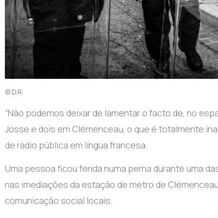
© D.R.
“Não podemos deixar de lamentar o facto de, no espaç
Josse e dois em Clémenceau, o que é totalmente inac
de rádio pública em língua francesa.
Uma pessoa ficou ferida numa perna durante uma das 
nas imediações da estação de metro de Clémenceau,
comunicação social locais.