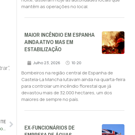
mantêm as operações no local.
MAIOR INCÊNDIO EM ESPANHA
AINDA ATIVO MAS EM
ESTABILIZAÇÃO
Julho 23, 2026
10:20
ar”,
Bombeiros na região central de Espanha de
Castela‑La Mancha lutavam ainda na quarta‑feira
para controlar um incêndio florestal que já
devastou mais de 32.000 hectares, um dos
maiores de sempre no país.
NTE
EX-FUNCIONÁRIOS DE
Várias armas foram encontradas em escola na Suécia onde ocorreu um tiroteio