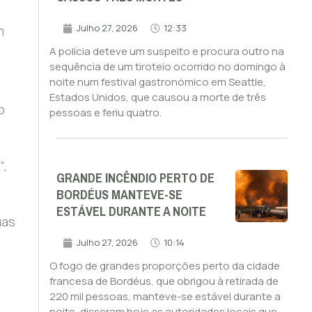
Julho 27, 2026
12:33
m
A polícia deteve um suspeito e procura outro na
sequência de um tiroteio ocorrido no domingo à
noite num festival gastronómico em Seattle,
Estados Unidos, que causou a morte de três
o
pessoas e feriu quatro.
“,
GRANDE INCÊNDIO PERTO DE
BORDÉUS MANTEVE-SE
ESTÁVEL DURANTE A NOITE
uas
Julho 27, 2026
10:14
O fogo de grandes proporções perto da cidade
francesa de Bordéus, que obrigou à retirada de
220 mil pessoas, manteve-se estável durante a
noite, disseram hoje as autoridades locais que