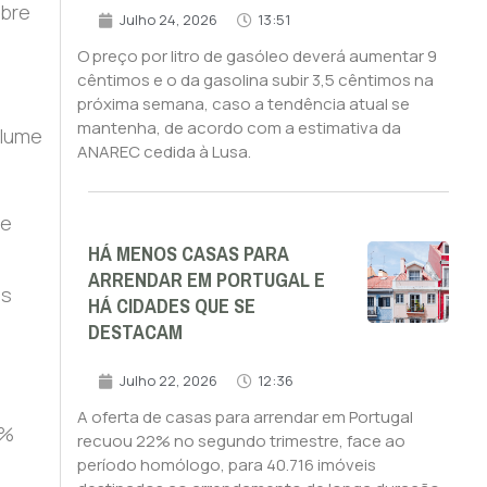
obre
Julho 24, 2026
13:51
O preço por litro de gasóleo deverá aumentar 9
cêntimos e o da gasolina subir 3,5 cêntimos na
próxima semana, caso a tendência atual se
mantenha, de acordo com a estimativa da
olume
ANAREC cedida à Lusa.
 e
HÁ MENOS CASAS PARA
ARRENDAR EM PORTUGAL E
os
HÁ CIDADES QUE SE
DESTACAM
Julho 22, 2026
12:36
A oferta de casas para arrendar em Portugal
5%
recuou 22% no segundo trimestre, face ao
período homólogo, para 40.716 imóveis