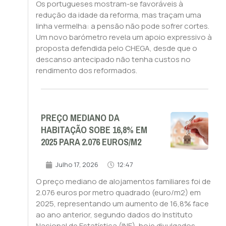
Os portugueses mostram-se favoráveis à
redução da idade da reforma, mas traçam uma
linha vermelha: a pensão não pode sofrer cortes.
Um novo barómetro revela um apoio expressivo à
proposta defendida pelo CHEGA, desde que o
descanso antecipado não tenha custos no
rendimento dos reformados.
PREÇO MEDIANO DA
HABITAÇÃO SOBE 16,8% EM
2025 PARA 2.076 EUROS/M2
Julho 17, 2026
12:47
O preço mediano de alojamentos familiares foi de
2.076 euros por metro quadrado (euro/m2) em
2025, representando um aumento de 16,8% face
ao ano anterior, segundo dados do Instituto
Nacional de Estatística (INE), hoje divulgados.