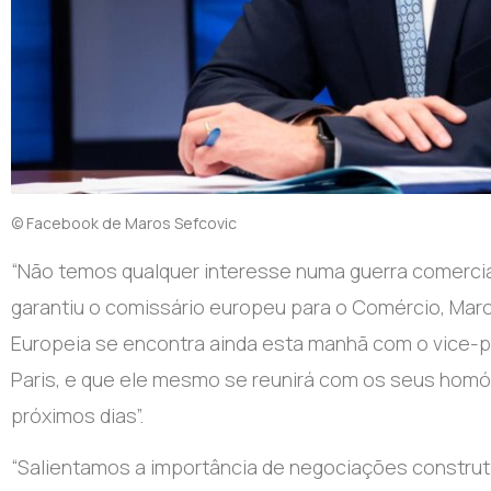
© Facebook de Maros Sefcovic
“Não temos qualquer interesse numa guerra comercia
garantiu o comissário europeu para o Comércio, Mar
Europeia se encontra ainda esta manhã com o vice-p
Paris, e que ele mesmo se reunirá com os seus homó
próximos dias”.
“Salientamos a importância de negociações construtiv