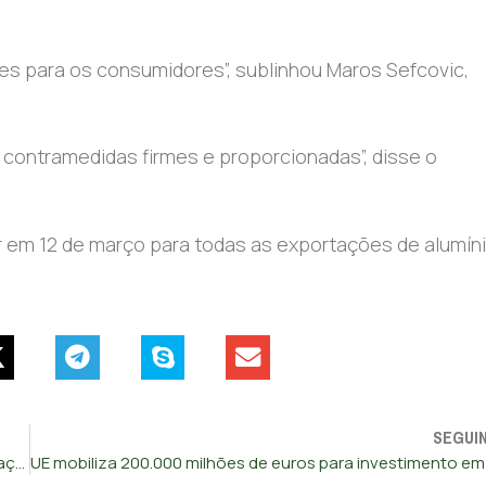
res para os consumidores”, sublinhou Maros Sefcovic,
contramedidas firmes e proporcionadas”, disse o
 em 12 de março para todas as exportações de alumíni
SEGUI
Tensões no comércio mundial tornam previsões sobre inflação do euro mais incertas