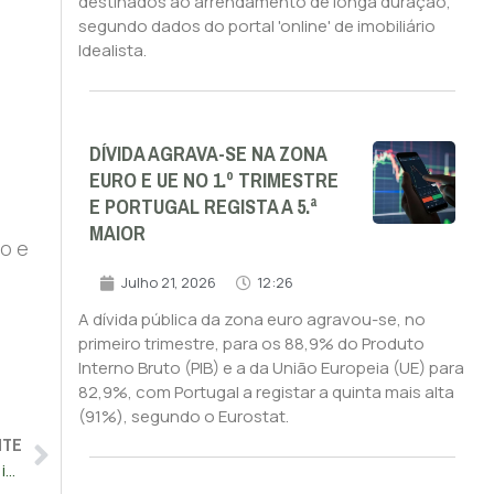
destinados ao arrendamento de longa duração,
segundo dados do portal 'online' de imobiliário
Idealista.
DÍVIDA AGRAVA-SE NA ZONA
EURO E UE NO 1.º TRIMESTRE
E PORTUGAL REGISTA A 5.ª
MAIOR
o e
Julho 21, 2026
12:26
A dívida pública da zona euro agravou-se, no
primeiro trimestre, para os 88,9% do Produto
Interno Bruto (PIB) e a da União Europeia (UE) para
82,9%, com Portugal a registar a quinta mais alta
(91%), segundo o Eurostat.
NTE
UE mobiliza 200.000 milhões de euros para investimento em inteligência artificial