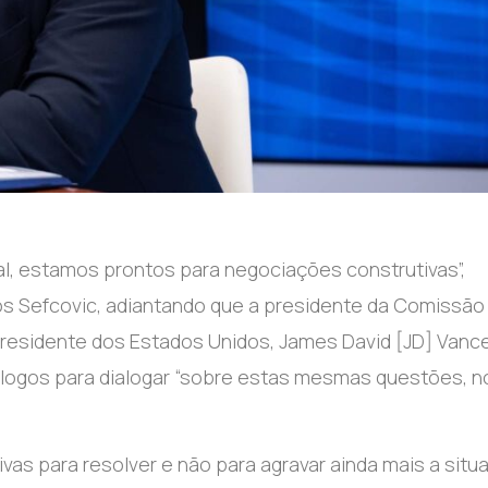
l, estamos prontos para negociações construtivas”,
os Sefcovic, adiantando que a presidente da Comissão
residente dos Estados Unidos, James David [JD] Vanc
logos para dialogar “sobre estas mesmas questões, n
as para resolver e não para agravar ainda mais a situa