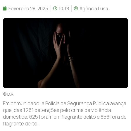
Fevereiro 28, 2025
10:18
Agência Lusa
© D.R.
Em comunicado, a Polícia de Segurança Pública avança
que, das 1.281 detenções pelo crime de violência
doméstica, 625 foram em flagrante delito e 656 fora de
flagrante delito.