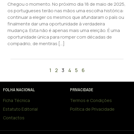
Chegou o momento. No próximo dia 18 de maio de 2025,
os portugueses terão nas mãos uma escolha histórica:
continuar a eleger os mesmos que afundaram o país ou
finalmente dar uma oportunidade à verdadeira
mudança. Esta não é apenas mais uma eleição. É uma
oportunidade única para romper com décadas de
compadrio, de mentiras […]
1
2
3
4
5
6
FOLHA NACIONAL
PRIVACIDADE
Ficha Técnica
Termos e Condições
Estatuto Editorial
Política de Privacidade
Contactos