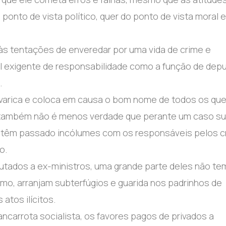
onto de vista político, quer do ponto de vista moral e
às tentações de enveredar por uma vida de crime e
el exigente de responsabilidade como a função de dep
.
evarica e coloca em causa o bom nome de todos os qu
, também não é menos verdade que perante um caso su
s têm passado incólumes com os responsáveis pelos c
o.
tados a ex-ministros, uma grande parte deles não te
omo, arranjam subterfúgios e guarida nos padrinhos de
atos ilícitos.
ncarrota socialista, os favores pagos de privados a