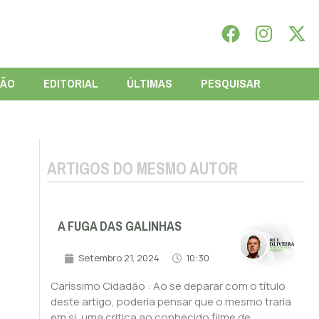
IÃO
EDITORIAL
ÚLTIMAS
PESQUISAR
ARTIGOS DO MESMO AUTOR
A FUGA DAS GALINHAS
Setembro 21, 2024
10:30
Caríssimo Cidadão : Ao se deparar com o título
deste artigo, poderia pensar que o mesmo traria
em si, uma critica ao conhecido filme de