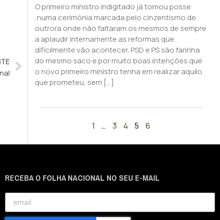
O primeiro ministro indigitado já tomou posse
,numa cerimónia marcada pelo cinzentismo de
outrora onde não faltaram os mesmos de sempre
a aplaudir internamente as reformas que
dificilmente vão acontecer. PSD e PS são farinha
NTE
do mesmo saco e por muito boas intenções que
o novo primeiro ministro tenha em realizar aquilo
nal
que prometeu, sem […]
1
…
3
4
5
6
RECEBA O FOLHA NACIONAL NO SEU E-MAIL