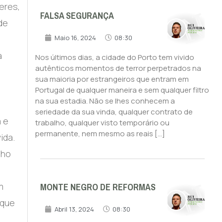
eres,
FALSA SEGURANÇA
de
Maio 16, 2024
08:30
a
Nos últimos dias, a cidade do Porto tem vivido
autênticos momentos de terror perpetrados na
sua maioria por estrangeiros que entram em
Portugal de qualquer maneira e sem qualquer filtro
na sua estadia. Não se lhes conhecem a
seriedade da sua vinda, qualquer contrato de
a e
trabalho, qualquer visto temporário ou
permanente, nem mesmo as reais […]
ida.
nho
MONTE NEGRO DE REFORMAS
m
 que
Abril 13, 2024
08:30