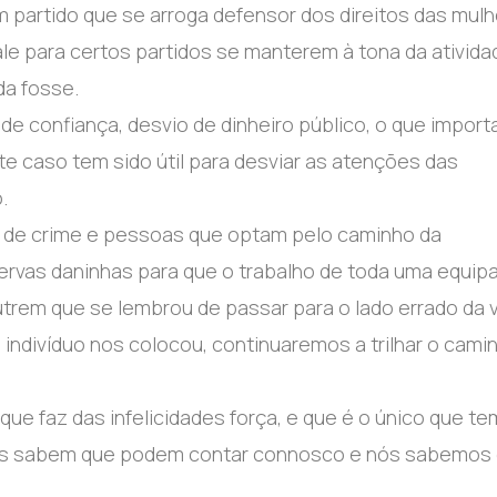
partido que se arroga defensor dos direitos das mulh
vale para certos partidos se manterem à tona da ativida
da fosse.
e confiança, desvio de dinheiro público, o que import
e caso tem sido útil para desviar as atenções das
.
s de crime e pessoas que optam pelo caminho da
 ervas daninhas para que o trabalho de toda uma equip
trem que se lembrou de passar para o lado errado da v
ndivíduo nos colocou, continuaremos a trilhar o cami
ue faz das infelicidades força, e que é o único que te
eses sabem que podem contar connosco e nós sabemos