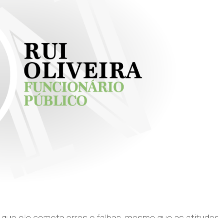
 que ele cometa erros e falhas, mesmo que as atitude