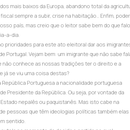
dos mais baixos da Europa, abandono total da agricultu
iscal sempre a subir, crise na habitação… Enfim, poder
 nosso país, mas creio que o leitor sabe bem do que falo
ia-a-dia.
 prioridades para este ato eleitoral dar aos imigrante
de Portugal. Vejam bem: um imigrante que não sabe fal
não conhece as nossas tradições ter o direito e a
 já se viu uma coisa destas?
da República Portuguesa a nacionalidade portuguesa
o de Presidente da República. Ou seja, por vontade da
 Estado nepalês ou paquistanês. Mas isto cabe na
de pessoas que têm ideologias políticas também elas
em sentido.