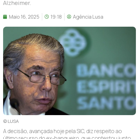
Alzheimer.
Maio 16, 2025
19:18
Agência Lusa
© LUSA
A decisão, avançada hoje pela SIC, diz respeito ao
último recurso do ex-banqueiro, que contestou junto