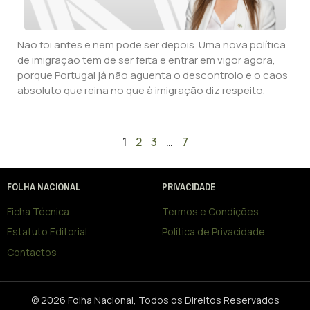
Não foi antes e nem pode ser depois. Uma nova política
de imigração tem de ser feita e entrar em vigor agora,
porque Portugal já não aguenta o descontrolo e o caos
absoluto que reina no que à imigração diz respeito.
1
2
3
…
7
FOLHA NACIONAL
PRIVACIDADE
Ficha Técnica
Termos e Condições
Estatuto Editorial
Política de Privacidade
Contactos
© 2026 Folha Nacional, Todos os Direitos Reservados