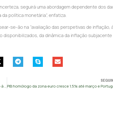
 incerteza, seguirá uma abordagem dependente dos da
 da política monetária”, enfatiza.
ear-se-ão na “avaliação das perspetivas de inflação, à
disponibilizados, da dinâmica da inflação subjacente
SEGUI
Bruxelas quer aliviar regras de auxílios estatais para acesso à habitação acessível