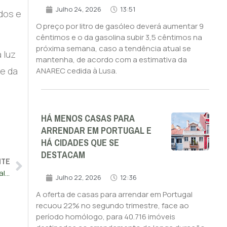
Julho 24, 2026
13:51
dos e
O preço por litro de gasóleo deverá aumentar 9
cêntimos e o da gasolina subir 3,5 cêntimos na
próxima semana, caso a tendência atual se
 luz
mantenha, de acordo com a estimativa da
 e da
ANAREC cedida à Lusa.
HÁ MENOS CASAS PARA
ARRENDAR EM PORTUGAL E
HÁ CIDADES QUE SE
DESTACAM
NTE
PIB homólogo da zona euro cresce 1,5% até março e Portugal tem 3.º maior recuo em cadeia
Julho 22, 2026
12:36
A oferta de casas para arrendar em Portugal
recuou 22% no segundo trimestre, face ao
período homólogo, para 40.716 imóveis