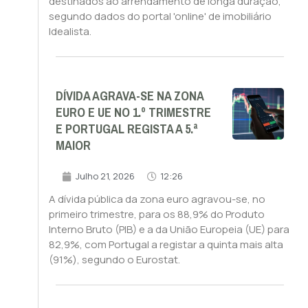
destinados ao arrendamento de longa duração,
segundo dados do portal 'online' de imobiliário
Idealista.
DÍVIDA AGRAVA-SE NA ZONA
EURO E UE NO 1.º TRIMESTRE
E PORTUGAL REGISTA A 5.ª
MAIOR
Julho 21, 2026
12:26
A dívida pública da zona euro agravou-se, no
primeiro trimestre, para os 88,9% do Produto
Interno Bruto (PIB) e a da União Europeia (UE) para
82,9%, com Portugal a registar a quinta mais alta
(91%), segundo o Eurostat.