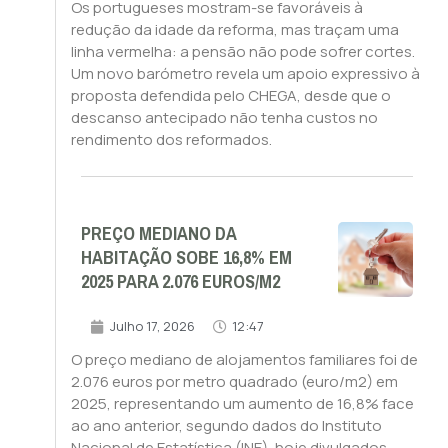
Os portugueses mostram-se favoráveis à
redução da idade da reforma, mas traçam uma
linha vermelha: a pensão não pode sofrer cortes.
Um novo barómetro revela um apoio expressivo à
proposta defendida pelo CHEGA, desde que o
descanso antecipado não tenha custos no
rendimento dos reformados.
PREÇO MEDIANO DA
HABITAÇÃO SOBE 16,8% EM
2025 PARA 2.076 EUROS/M2
Julho 17, 2026
12:47
O preço mediano de alojamentos familiares foi de
2.076 euros por metro quadrado (euro/m2) em
2025, representando um aumento de 16,8% face
ao ano anterior, segundo dados do Instituto
Nacional de Estatística (INE), hoje divulgados.