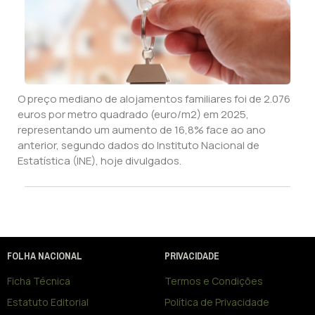
O preço mediano de alojamentos familiares foi de 2.076
euros por metro quadrado (euro/m2) em 2025,
representando um aumento de 16,8% face ao ano
anterior, segundo dados do Instituto Nacional de
Estatística (INE), hoje divulgados.
FOLHA NACIONAL
PRIVACIDADE
Ficha Técnica
Termos e Condições
Estatuto Editorial
Política de Privacidade