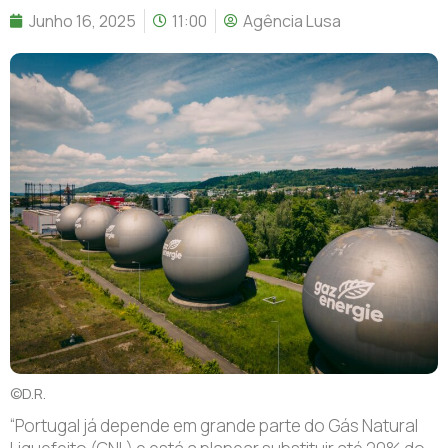
Junho 16, 2025
11:00
Agência Lusa
©D.R.
“Portugal já depende em grande parte do Gás Natural