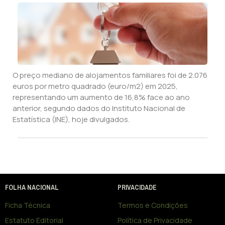
O preço mediano de alojamentos familiares foi de 2.076
euros por metro quadrado (euro/m2) em 2025,
representando um aumento de 16,8% face ao ano
anterior, segundo dados do Instituto Nacional de
Estatística (INE), hoje divulgados.
FOLHA NACIONAL
PRIVACIDADE
Ficha Técnica
Termos e Condições
Estatuto Editorial
Política de Privacidade