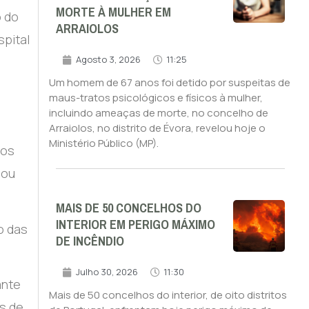
MORTE À MULHER EM
o do
ARRAIOLOS
spital
Agosto 3, 2026
11:25
Um homem de 67 anos foi detido por suspeitas de
maus-tratos psicológicos e físicos à mulher,
incluindo ameaças de morte, no concelho de
Arraiolos, no distrito de Évora, revelou hoje o
Ministério Público (MP).
ços
 ou
MAIS DE 50 CONCELHOS DO
INTERIOR EM PERIGO MÁXIMO
o das
DE INCÊNDIO
Julho 30, 2026
11:30
ante
Mais de 50 concelhos do interior, de oito distritos
s de