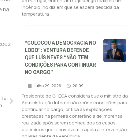
de Portugal, enfrentam hoje perigo máximo de
incêndio, no dia em que se espera descida da
e na
temperatura
“COLOCOU A DEMOCRACIA NO
nções
LODO”: VENTURA DEFENDE
QUE LUÍS NEVES “NÃO TEM
CONDIÇÕES PARA CONTINUAR
NO CARGO”
Julho 29, 2026
20:09
Presidente do CHEGA considera que o ministro da
NTE
Administração Interna não reúne condições para
Portugal é o país da UE que mais arde e que mais perdoa os incendiários
continuar no cargo, critica as explicações
prestadas na primeira conferência de imprensa
realizada após serem conhecidos os casos
polémicos que o envolvem e apela à intervenção
do Presidente da República.