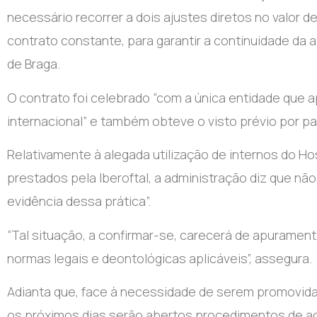
necessário recorrer a dois ajustes diretos no valor de
contrato constante, para garantir a continuidade da a
de Braga.
O contrato foi celebrado “com a única entidade que
internacional” e também obteve o visto prévio por pa
Relativamente à alegada utilização de internos do Ho
prestados pela Iberoftal, a administração diz que n
evidência dessa prática”.
“Tal situação, a confirmar-se, carecerá de apuramen
normas legais e deontológicas aplicáveis”, assegura.
Adianta que, face à necessidade de serem promovidas
os próximos dias serão abertos procedimentos de a