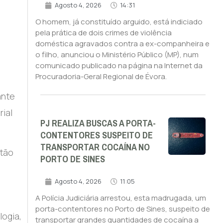
Agosto 4, 2026
14:31
O homem, já constituído arguido, está indiciado
pela prática de dois crimes de violência
doméstica agravados contra a ex-companheira e
o filho, anunciou o Ministério Público (MP), num
comunicado publicado na página na Internet da
Procuradoria-Geral Regional de Évora.
ante
ial
PJ REALIZA BUSCAS A PORTA-
CONTENTORES SUSPEITO DE
TRANSPORTAR COCAÍNA NO
stão
PORTO DE SINES
Agosto 4, 2026
11:05
A Polícia Judiciária arrestou, esta madrugada, um
porta-contentores no Porto de Sines, suspeito de
logia,
transportar grandes quantidades de cocaína a