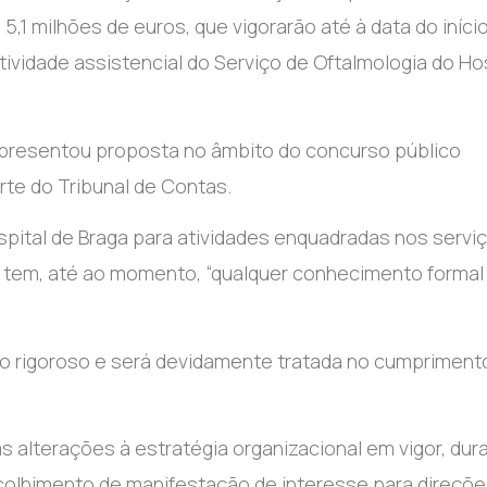
 5,1 milhões de euros, que vigorarão até à data do iníci
tividade assistencial do Serviço de Oftalmologia do Ho
 apresentou proposta no âmbito do concurso público
rte do Tribunal de Contas.
spital de Braga para atividades enquadradas nos servi
ão tem, até ao momento, “qualquer conhecimento formal
to rigoroso e será devidamente tratada no cumpriment
 alterações à estratégia organizacional em vigor, dur
colhimento de manifestação de interesse para direçõe