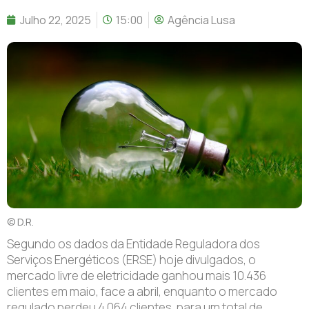
Julho 22, 2025
15:00
Agência Lusa
© D.R.
Segundo os dados da Entidade Reguladora dos
Serviços Energéticos (ERSE) hoje divulgados, o
mercado livre de eletricidade ganhou mais 10.436
clientes em maio, face a abril, enquanto o mercado
regulado perdeu 4.064 clientes, para um total de