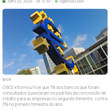
Julho 22, 2025
13:30
Agência Lusa
© D.R.
O
BCE informou hoje que 1% dos bancos que foram
consultados suavizaram os padrões da concessão de
crédito para as empresas no segundo trimestre, contra
3% no primeiro trimestre do ano.