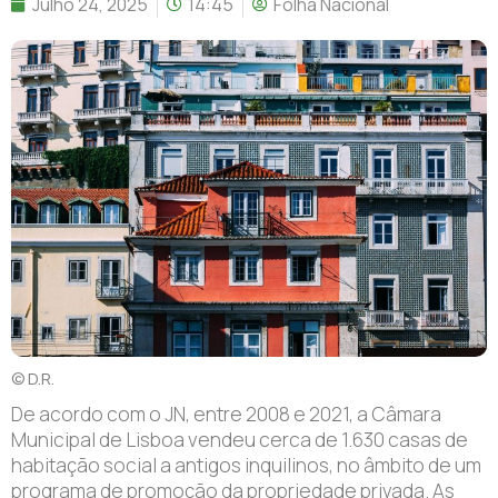
Julho 24, 2025
14:45
Folha Nacional
© D.R.
De acordo com o JN, entre 2008 e 2021, a Câmara
Municipal de Lisboa vendeu cerca de 1.630 casas de
habitação social a antigos inquilinos, no âmbito de um
programa de promoção da propriedade privada. As