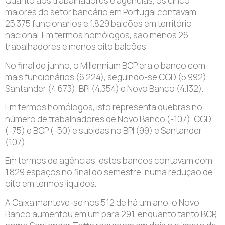
Quanto aos trabalhadores e agências, os cinco
maiores do setor bancário em Portugal contavam
25.375 funcionários e 1.829 balcões em território
nacional. Em termos homólogos, são menos 26
trabalhadores e menos oito balcões.
No final de junho, o Millennium BCP era o banco com
mais funcionários (6.224), seguindo-se CGD (5.992),
Santander (4.673), BPI (4.354) e Novo Banco (4.132).
Em termos homólogos, isto representa quebras no
número de trabalhadores de Novo Banco (-107), CGD
(-75) e BCP (-50) e subidas no BPI (99) e Santander
(107).
Em termos de agências, estes bancos contavam com
1.829 espaços no final do semestre, numa redução de
oito em termos líquidos.
A Caixa manteve-se nos 512 de há um ano, o Novo
Banco aumentou em um para 291, enquanto tanto BCP,