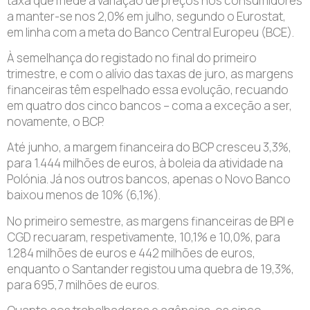
taxa que mede a variação de preços nos consumidores
a manter-se nos 2,0% em julho, segundo o Eurostat,
em linha com a meta do Banco Central Europeu (BCE).
À semelhança do registado no final do primeiro
trimestre, e com o alívio das taxas de juro, as margens
financeiras têm espelhado essa evolução, recuando
em quatro dos cinco bancos – coma a exceção a ser,
novamente, o BCP.
Até junho, a margem financeira do BCP cresceu 3,3%,
para 1.444 milhões de euros, à boleia da atividade na
Polónia. Já nos outros bancos, apenas o Novo Banco
baixou menos de 10% (6,1%).
No primeiro semestre, as margens financeiras de BPI e
CGD recuaram, respetivamente, 10,1% e 10,0%, para
1.284 milhões de euros e 442 milhões de euros,
enquanto o Santander registou uma quebra de 19,3%,
para 695,7 milhões de euros.