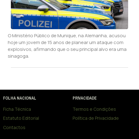
O Ministério Público de Munique, na Alemanha, acusou
hoje um jovem de 15 anos de planear um ataque com
explosivos, afirmando que o seu principal alvo era uma
sinagoga.
FOLHA NACIONAL
PRIVACIDADE
Ficha Técnica
Termos e Condições
Estatuto Editorial
Política de Privacidade
Contactos