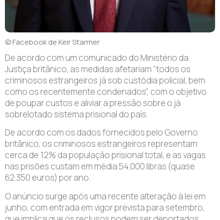
© Facebook de Keir Starmer
De acordo com um comunicado do Ministério da
Justiça britânico, as medidas afetariam “todos os
criminosos estrangeiros já sob custódia policial, bem
como os recentemente condenados”, com o objetivo
de poupar custos e aliviar a pressão sobre o já
sobrelotado sistema prisional do país.
De acordo com os dados fornecidos pelo Governo
britânico, os criminosos estrangeiros representam
cerca de 12% da população prisional total, e as vagas
nas prisões custam em média 54.000 libras (quase
62.350 euros) por ano.
O anúncio surge após uma recente alteração à lei em
junho, com entrada em vigor prevista para setembro,
que implica que os reclusos podem ser deportados