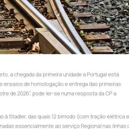
eto, a chegada da primeira unidade a Portugal está
dos ensaios de homologação e entrega das primeiras
tre de 2026”, pode ler-se numa resposta da CP a
 Stadler, das quais 12 bimodo (com tração elétrica e
tinadas essencialmente ao serviço Regional nas linhas 