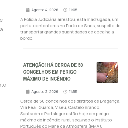
Agosto 4, 2026
11:05
te
A Polícia Judiciária arrestou, esta madrugada, um
porta-contentores no Porto de Sines, suspeito de
ra
transportar grandes quantidades de cocaína a
bordo.
ATENÇÃO! HÁ CERCA DE 50
CONCELHOS EM PERIGO
MÁXIMO DE INCÊNDIO
nto
Agosto 3, 2026
11:55
Cerca de 50 concelhos dos distritos de Bragança,
Vila Real, Guarda, Viseu, Castelo Branco,
Santarém e Portalegre estão hoje em perigo
máximo de incêndio rural, segundo o Instituto
Português do Mar e da Atmosfera (IPMA).