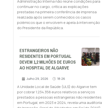
Administração Interna não reúne condições para
continuar no cargo, critica as explicações
prestadas na primeira conferência de imprensa
realizada após serem conhecidos os casos
polémicos que o envolvem e apela à intervenção
do Presidente da República.
ESTRANGEIROS NÃO
RESIDENTES EM PORTUGAL
DEVEM 1,2 MILHÕES DE EUROS
AO HOSPITAL DE ALGARVE
Julho 29, 2026
18:26
A Unidade Local de Saúde (ULS) do Algarve tem
por cobrar 1.234.358 euros relativos a serviços
prestados a pessoas estrangeiras não residentes
em Portugal, em 2023 e 2024, revela uma auditoria
da Inspeção-Geral de Atividades em Saúde (IGAS).