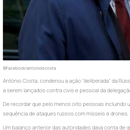
©Facebook/antoniolscosta
A
ntónio Costa, condenou a ação “deliberada” da Rús
a serem lançados contra civis e pessoal da delegação
De recordar que pelo menos oito pessoas incluindo 
sequência de ataques russos com mísseis e drones, 
Um balanço anterior das autoridades dava conta de qu