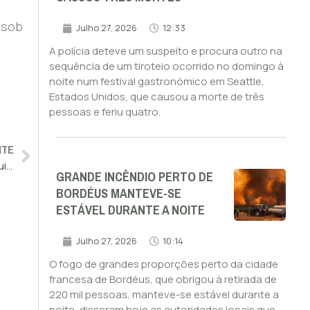
 sob
Julho 27, 2026
12:33
A polícia deteve um suspeito e procura outro na
sequência de um tiroteio ocorrido no domingo à
noite num festival gastronómico em Seattle,
Estados Unidos, que causou a morte de três
pessoas e feriu quatro.
NTE
Nove fogos preocupantes em Espanha, mas “final está já muito próximo”
GRANDE INCÊNDIO PERTO DE
BORDÉUS MANTEVE-SE
ESTÁVEL DURANTE A NOITE
Julho 27, 2026
10:14
O fogo de grandes proporções perto da cidade
francesa de Bordéus, que obrigou à retirada de
220 mil pessoas, manteve-se estável durante a
noite, disseram hoje as autoridades locais que