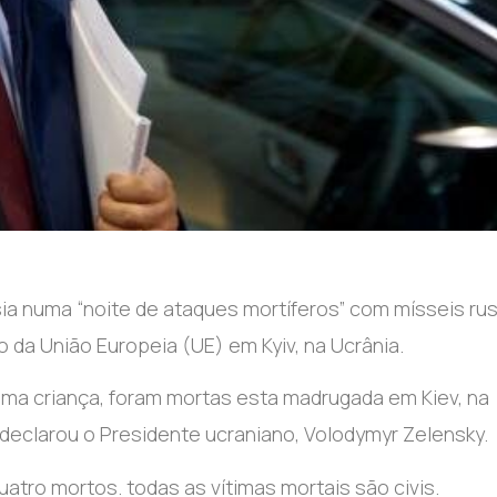
sia numa “noite de ataques mortíferos” com mísseis ru
 da União Europeia (UE) em Kyiv, na Ucrânia.
uma criança, foram mortas esta madrugada em Kiev, na
declarou o Presidente ucraniano, Volodymyr Zelensky.
atro mortos. todas as vítimas mortais são civis.