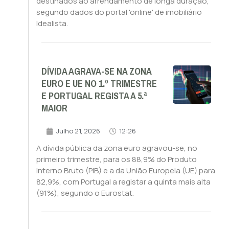
destinados ao arrendamento de longa duração,
segundo dados do portal 'online' de imobiliário
Idealista.
DÍVIDA AGRAVA-SE NA ZONA
EURO E UE NO 1.º TRIMESTRE
E PORTUGAL REGISTA A 5.ª
MAIOR
Julho 21, 2026
12:26
A dívida pública da zona euro agravou-se, no
primeiro trimestre, para os 88,9% do Produto
Interno Bruto (PIB) e a da União Europeia (UE) para
82,9%, com Portugal a registar a quinta mais alta
(91%), segundo o Eurostat.