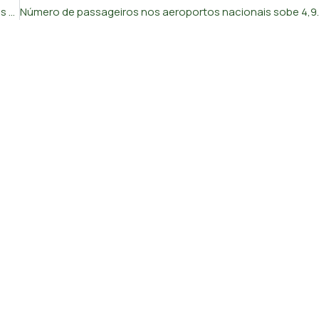
Países apostam no aumento do IRC após cortes nas últimas duas décadas
Número de passageiros nos ae