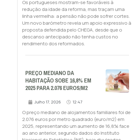
Os portugueses mostram-se favoráveis à
redução da idade da reforma, mas traçam uma
linha vermelha: a pensão não pode sofrer cortes.
Um novo barómetro revela um apoio expressivo à
proposta defendida pelo CHEGA, desde que o
descanso antecipado não tenha custos no
rendimento dos reformados.
PREÇO MEDIANO DA
HABITAÇÃO SOBE 16,8% EM
2025 PARA 2.076 EUROS/M2
Julho 17, 2026
12:47
O preço mediano de alojamentos familiares foi de
2.076 euros por metro quadrado (euro/m2) em
2025, representando um aumento de 16,8% face
ao ano anterior, segundo dados do Instituto
Nacional de Estatística (INE), hoje divulgados.