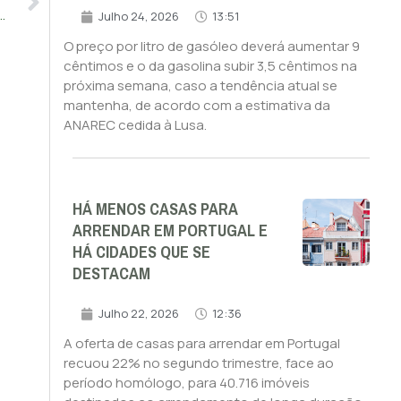
roportos nacionais sobe 4,9% para 42 milhões até julho
Julho 24, 2026
13:51
O preço por litro de gasóleo deverá aumentar 9
cêntimos e o da gasolina subir 3,5 cêntimos na
próxima semana, caso a tendência atual se
mantenha, de acordo com a estimativa da
ANAREC cedida à Lusa.
HÁ MENOS CASAS PARA
ARRENDAR EM PORTUGAL E
HÁ CIDADES QUE SE
DESTACAM
Julho 22, 2026
12:36
A oferta de casas para arrendar em Portugal
recuou 22% no segundo trimestre, face ao
período homólogo, para 40.716 imóveis