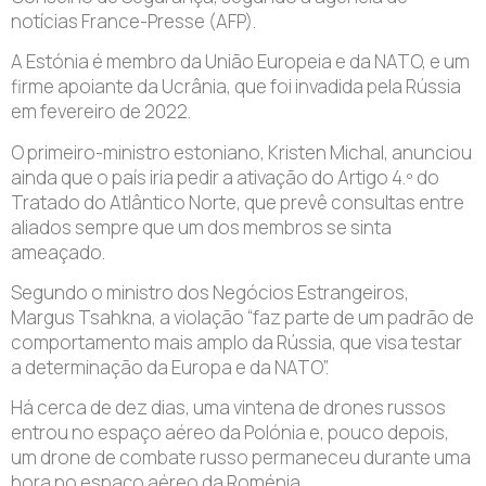
notícias France-Presse (AFP).
A Estónia é membro da União Europeia e da NATO, e um
firme apoiante da Ucrânia, que foi invadida pela Rússia
em fevereiro de 2022.
O primeiro-ministro estoniano, Kristen Michal, anunciou
ainda que o país iria pedir a ativação do Artigo 4.º do
Tratado do Atlântico Norte, que prevê consultas entre
aliados sempre que um dos membros se sinta
ameaçado.
Segundo o ministro dos Negócios Estrangeiros,
Margus Tsahkna, a violação “faz parte de um padrão de
comportamento mais amplo da Rússia, que visa testar
a determinação da Europa e da NATO”.
Há cerca de dez dias, uma vintena de drones russos
entrou no espaço aéreo da Polónia e, pouco depois,
um drone de combate russo permaneceu durante uma
hora no espaço aéreo da Roménia.