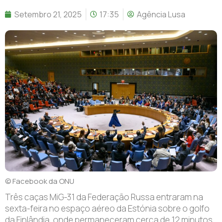
Setembro 21, 2025
17:35
Agência Lusa
© Facebook da ONU
T
rês caças MiG-31 da Federação Russa entraram na
sexta-feira no espaço aéreo da Estónia sobre o golfo
da Finlândia, onde permaneceram cerca de 12 minutos,