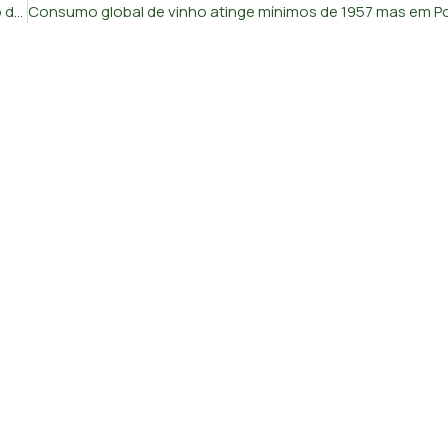
Passageiros sem direito a indemnização em cancelamento de voo por falta de combustível