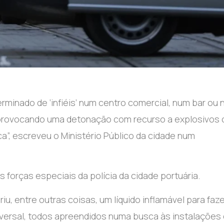
minado de ‘infiéis’ num centro comercial, num bar ou
 provocando uma detonação com recurso a explosivos 
a”, escreveu o Ministério Público da cidade num
 forças especiais da polícia da cidade portuária.
iu, entre outras coisas, um líquido inflamável para faze
niversal, todos apreendidos numa busca às instalações