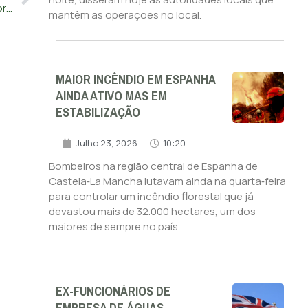
Consumo global de vinho atinge mínimos de 1957 mas em Portugal sobe
mantêm as operações no local.
MAIOR INCÊNDIO EM ESPANHA
AINDA ATIVO MAS EM
ESTABILIZAÇÃO
Julho 23, 2026
10:20
Bombeiros na região central de Espanha de
Castela‑La Mancha lutavam ainda na quarta‑feira
para controlar um incêndio florestal que já
devastou mais de 32.000 hectares, um dos
maiores de sempre no país.
EX-FUNCIONÁRIOS DE