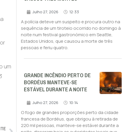
Julho 27, 2026
12:33
ma
A polícia deteve um suspeito e procura outro na
sequência de um tiroteio ocorrido no domingo à
noite num festival gastronómico em Seattle,
Estados Unidos, que causou a morte de três
por
pessoas e feriu quatro.
do um
GRANDE INCÊNDIO PERTO DE
3
BORDÉUS MANTEVE-SE
ESTÁVEL DURANTE A NOITE
Julho 27, 2026
10:14
O fogo de grandes proporções perto da cidade
francesa de Bordéus, que obrigou à retirada de
220 mil pessoas, manteve-se estável durante a
NTE
noite, disseram hoje as autoridades locais que