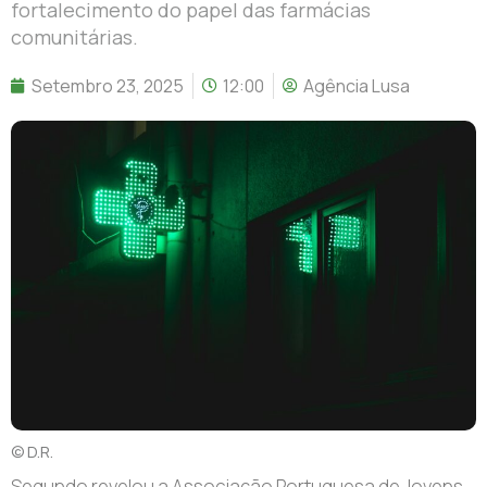
fortalecimento do papel das farmácias
comunitárias.
Setembro 23, 2025
12:00
Agência Lusa
© D.R.
S
egundo revelou a Associação Portuguesa de Jovens