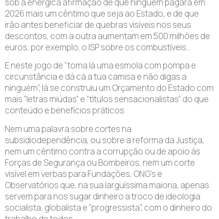
sob a enérgica afirmação de que ninguém pagará em
2026 mais um cêntimo que seja ao Estado, e de que
irão antes beneficiar de quebras visíveis nos seus
descontos, com a outra aumentam em 500 milhões de
euros, por exemplo, o ISP sobre os combustíveis…
E neste jogo de “toma lá uma esmola com pompa e
circunstância e dá cá a tua camisa e não digas a
ninguém”, lá se construiu um Orçamento do Estado com
mais “letras miúdas” e “títulos sensacionalistas” do que
conteúdo e benefícios práticos.
Nem uma palavra sobre cortes na
subsidiodependência, ou sobre a reforma da Justiça,
nem um cêntimo contra a corrupção ou de apoio às
Forças de Segurança ou Bombeiros, nem um corte
visível em verbas para Fundações, ONG’s e
Observatórios que, na sua larguíssima maioria, apenas
servem para nos sugar dinheiro a troco de ideologia
socialista, globalista e “progressista”, com o dinheiro do
trabalho de todos.