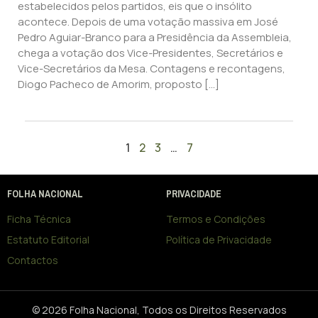
estabelecidos pelos partidos, eis que o insólito
acontece. Depois de uma votação massiva em José
Pedro Aguiar-Branco para a Presidência da Assembleia,
chega a votação dos Vice-Presidentes, Secretários e
Vice-Secretários da Mesa. Contagens e recontagens,
Diogo Pacheco de Amorim, proposto […]
1
2
3
…
7
FOLHA NACIONAL
PRIVACIDADE
Ficha Técnica
Termos e Condições
Estatuto Editorial
Política de Privacidade
Contactos
© 2026 Folha Nacional, Todos os Direitos Reservados