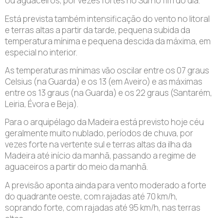
ou aguaceiros, por vezes fortes no Sul no fim do dia.
Está prevista também intensificação do vento no litoral
e terras altas a partir da tarde, pequena subida da
temperatura mínima e pequena descida da máxima, em
especial no interior.
As temperaturas mínimas vão oscilar entre os 07 graus
Celsius (na Guarda) e os 13 (em Aveiro) e as máximas
entre os 13 graus (na Guarda) e os 22 graus (Santarém,
Leiria, Évora e Beja).
Para o arquipélago da Madeira está previsto hoje céu
geralmente muito nublado, períodos de chuva, por
vezes forte na vertente sul e terras altas da ilha da
Madeira até início da manhã, passando a regime de
aguaceiros a partir do meio da manhã.
A previsão aponta ainda para vento moderado a forte
do quadrante oeste, com rajadas até 70 km/h,
soprando forte, com rajadas até 95 km/h, nas terras