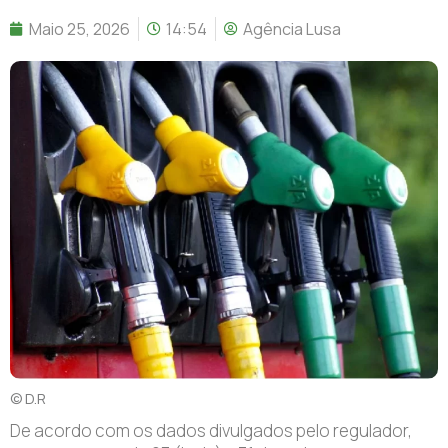
Maio 25, 2026
14:54
Agência Lusa
© D.R
D
e acordo com os dados divulgados pelo regulador,