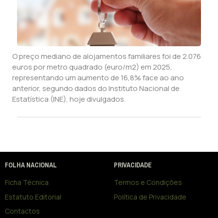
O preço mediano de alojamentos familiares foi de 2.076
euros por metro quadrado (euro/m2) em 2025,
representando um aumento de 16,8% face ao ano
anterior, segundo dados do Instituto Nacional de
Estatística (INE), hoje divulgados.
FOLHA NACIONAL
PRIVACIDADE
Ficha Técnica
Termos e Condições
Estatuto Editorial
Política de Privacidade
Contactos