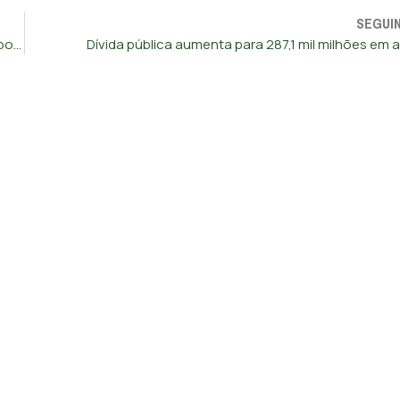
SEGUI
Prestação da casa volta a subir nos empréstimos com Euribor a 3, 6 e 12 meses
Dívida pública aumenta para 287,1 mil milhões em ab