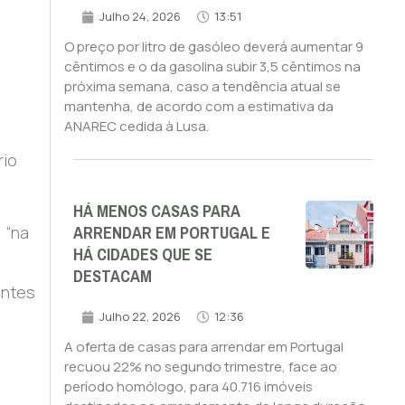
Julho 24, 2026
13:51
O preço por litro de gasóleo deverá aumentar 9
cêntimos e o da gasolina subir 3,5 cêntimos na
próxima semana, caso a tendência atual se
mantenha, de acordo com a estimativa da
ANAREC cedida à Lusa.
rio
HÁ MENOS CASAS PARA
ARRENDAR EM PORTUGAL E
 “na
HÁ CIDADES QUE SE
DESTACAM
entes
Julho 22, 2026
12:36
A oferta de casas para arrendar em Portugal
recuou 22% no segundo trimestre, face ao
período homólogo, para 40.716 imóveis