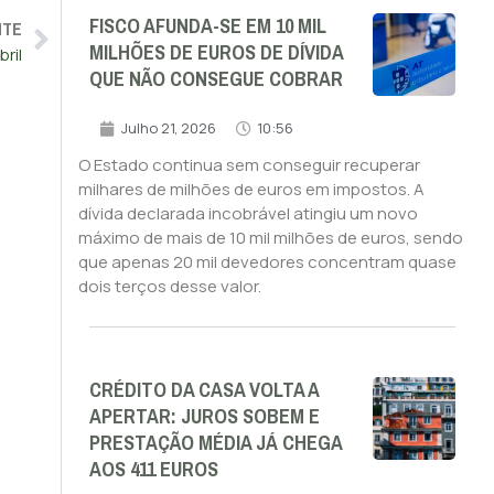
FISCO AFUNDA-SE EM 10 MIL
NTE
MILHÕES DE EUROS DE DÍVIDA
ril
QUE NÃO CONSEGUE COBRAR
Julho 21, 2026
10:56
O Estado continua sem conseguir recuperar
milhares de milhões de euros em impostos. A
dívida declarada incobrável atingiu um novo
máximo de mais de 10 mil milhões de euros, sendo
que apenas 20 mil devedores concentram quase
dois terços desse valor.
CRÉDITO DA CASA VOLTA A
APERTAR: JUROS SOBEM E
PRESTAÇÃO MÉDIA JÁ CHEGA
AOS 411 EUROS