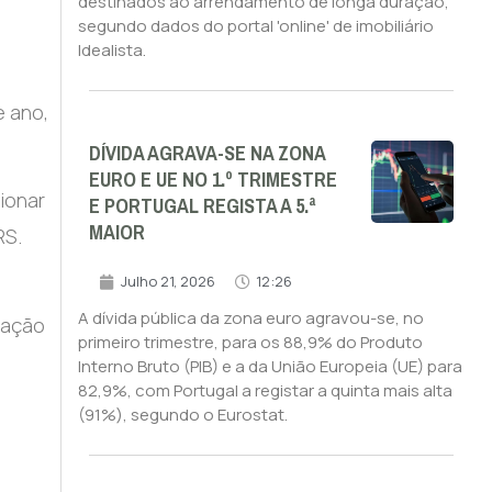
destinados ao arrendamento de longa duração,
segundo dados do portal 'online' de imobiliário
Idealista.
e ano,
DÍVIDA AGRAVA-SE NA ZONA
EURO E UE NO 1.º TRIMESTRE
ionar
E PORTUGAL REGISTA A 5.ª
MAIOR
RS.
Julho 21, 2026
12:26
A dívida pública da zona euro agravou-se, no
zação
primeiro trimestre, para os 88,9% do Produto
Interno Bruto (PIB) e a da União Europeia (UE) para
82,9%, com Portugal a registar a quinta mais alta
(91%), segundo o Eurostat.