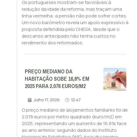
Os portugueses mostram-se favoráveis à
redução da idade da reforma, mas traçam uma
linha vermelha: a pensão não pode sofrer cortes.
Um novo barómetro revela um apoio expressivo à
proposta defendida pelo CHEGA, desde que o
descanso antecipado não tenha custos no
rendimento dos reformados.
PREÇO MEDIANO DA
HABITAÇÃO SOBE 16,8% EM
2025 PARA 2.076 EUROS/M2
Julho 17, 2026
12:47
O preço mediano de alojamentos familiares foi de
2.076 euros por metro quadrado (euro/m2) em
2025, representando um aumento de 16,8% face
ao ano anterior, segundo dados do Instituto
Nacional de Estatística (INE), hoje divulgados.