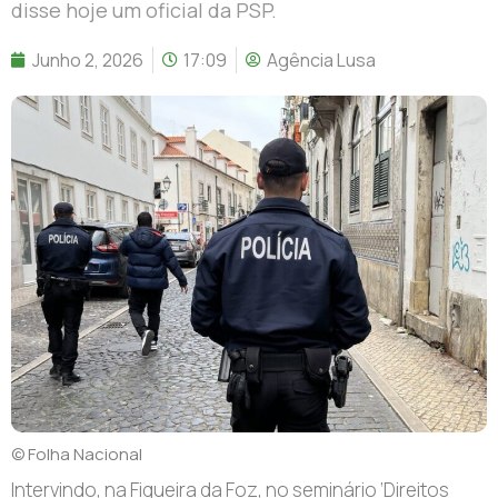
disse hoje um oficial da PSP.
Junho 2, 2026
17:09
Agência Lusa
© Folha Nacional
I
ntervindo, na Figueira da Foz, no seminário ‘Direitos