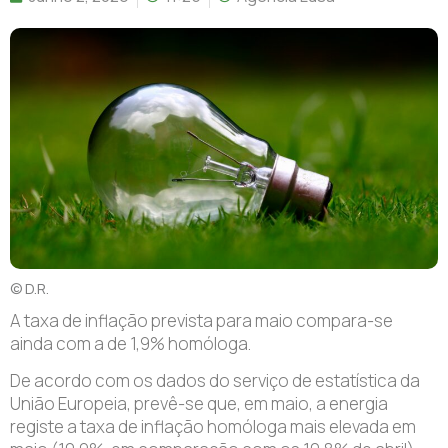
© D.R.
A taxa de inflação prevista para maio compara-se
ainda com a de 1,9% homóloga.
De acordo com os dados do serviço de estatística da
União Europeia, prevê-se que, em maio, a energia
registe a taxa de inflação homóloga mais elevada em