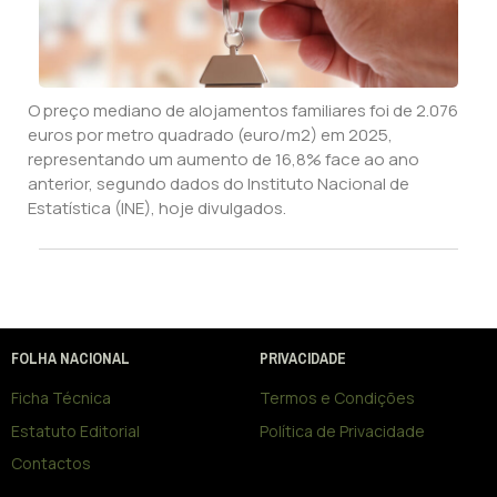
O preço mediano de alojamentos familiares foi de 2.076
euros por metro quadrado (euro/m2) em 2025,
representando um aumento de 16,8% face ao ano
anterior, segundo dados do Instituto Nacional de
Estatística (INE), hoje divulgados.
FOLHA NACIONAL
PRIVACIDADE
Ficha Técnica
Termos e Condições
Estatuto Editorial
Política de Privacidade
Contactos