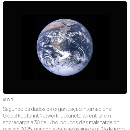
© D.R.
Segundo os dados da organização internacional
Global Footprint Network, o planeta vai entrar em
sobrecarga a 30 de julho, poucos dias mais tarde do
que em 2025, quando a data se assinalou a 24 de julho.