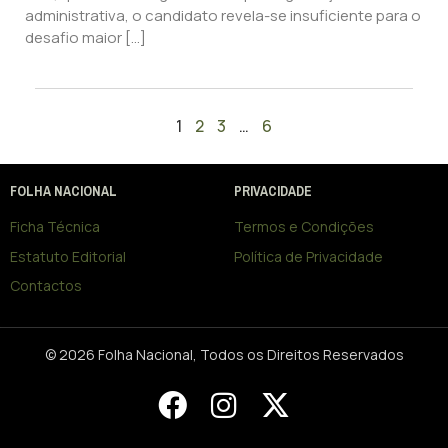
administrativa, o candidato revela-se insuficiente para o
desafio maior […]
1
2
3
…
6
FOLHA NACIONAL
PRIVACIDADE
Ficha Técnica
Termos e Condições
Estatuto Editorial
Política de Privacidade
Contactos
© 2026 Folha Nacional, Todos os Direitos Reservados