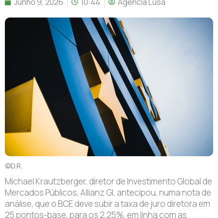
Junho 9, 2026
10:44
Agência Lusa
©D.R.
M
ichael Krautzberger, diretor de Investimento Global de
Mercados Públicos, Allianz GI, antecipou, numa nota de
análise, que
o BCE deve subir a taxa de juro diretora em
25 pontos-base, para os 2,25%, em linha com as