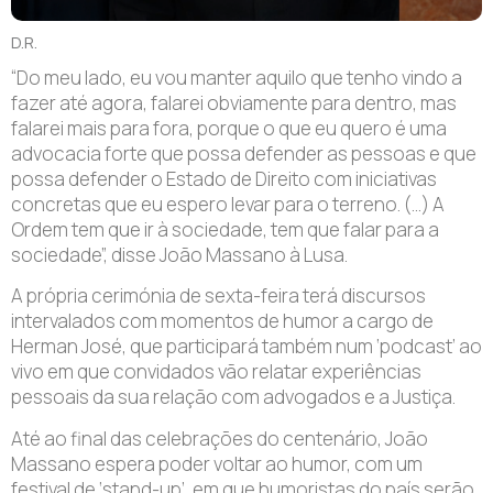
D.R.
“Do meu lado, eu vou manter aquilo que tenho vindo a
fazer até agora, falarei obviamente para dentro, mas
falarei mais para fora, porque o que eu quero é uma
advocacia forte que possa defender as pessoas e que
possa defender o Estado de Direito com iniciativas
concretas que eu espero levar para o terreno. (…) A
Ordem tem que ir à sociedade, tem que falar para a
sociedade”, disse João Massano à Lusa.
A própria cerimónia de sexta-feira terá discursos
intervalados com momentos de humor a cargo de
Herman José, que participará também num ‘podcast’ ao
vivo em que convidados vão relatar experiências
pessoais da sua relação com advogados e a Justiça.
Até ao final das celebrações do centenário, João
Massano espera poder voltar ao humor, com um
festival de ‘stand-up’, em que humoristas do país serão