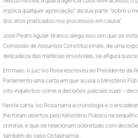
Nesta missiva, à qual a agência Lusa teve acesso, o p
implica qualquer apreciação” da sua parte “sobre o m
dos atos praticados nos processos em causa”.
José Pedro Aguiar-Branco alega isso sim que se está 
Comissão de Assuntos Constitucionais, de uma expos
delicadeza das matérias envolvidas, se afigura susce
Em maio, o juiz Ivo Rosa escreveu ao Presidente da R
Parlamento uma carta em que acusa o Ministério Públic
oito inquéritos-crime a decisões judiciais suas – dec
Nesta carta, Ivo Rosa narra a cronologia e o encade
lhe foram abertos pelo Ministério Público na sequên
criminal, e que se relacionam sobretudo com decis
também do caso Octapharma.