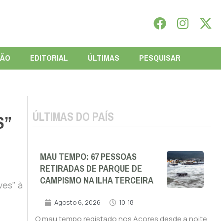
IÃO
EDITORIAL
ÚLTIMAS
PESQUISAR
ÚLTIMAS DO PAÍS
S”
MAU TEMPO: 67 PESSOAS
RETIRADAS DE PARQUE DE
CAMPISMO NA ILHA TERCEIRA
ves" à
Agosto 6, 2026
10:18
O mau tempo registado nos Açores desde a noite