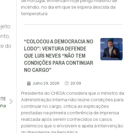
de Portugal, enfrentam hoje perigo máximo de
incêndio, no dia em que se espera descida da
temperatura
jeto
nto,
“COLOCOU A DEMOCRACIA NO
te do
LODO”: VENTURA DEFENDE
QUE LUÍS NEVES “NÃO TEM
CONDIÇÕES PARA CONTINUAR
NO CARGO”
Julho 29, 2026
20:09
Presidente do CHEGA considera que o ministro da
NTE
Administração Interna não reúne condições para
nha
continuar no cargo, critica as explicações
prestadas na primeira conferência de imprensa
realizada após serem conhecidos os casos
polémicos que o envolvem e apela à intervenção
do Presidente da República.