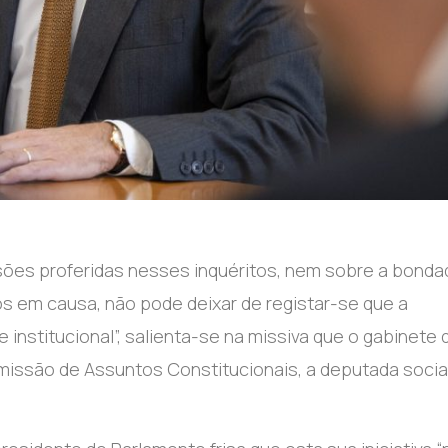
isões proferidas nesses inquéritos, nem sobre a bonda
s em causa, não pode deixar de registar-se que a
institucional”, salienta-se na missiva que o gabinete 
missão de Assuntos Constitucionais, a deputada socia