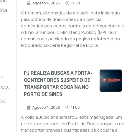
“não
Agosto 4, 2026
14:31
ica
O homem, já constituído arguido, está indiciado
pela prática de dois crimes de violência
doméstica agravados contra a ex-companheira e
o filho, anunciou o Ministério Público (MP), num
comunicado publicado na página na Internet da
Procuradoria-Geral Regional de Évora.
PJ REALIZA BUSCAS A PORTA-
ir
CONTENTORES SUSPEITO DE
TRANSPORTAR COCAÍNA NO
ico.
PORTO DE SINES
que
Agosto 4, 2026
11:05
A Polícia Judiciária arrestou, esta madrugada, um
porta-contentores no Porto de Sines, suspeito de
transportar grandes quantidades de cocaína a