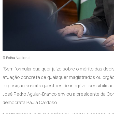
© Folha Nacional
“S
em formular qualquer juízo sobre o mérito das dec
atuação concreta de quaisquer magistrados ou órgão
exposição suscita questões de inegável sensibilidade 
José Pedro Aguiar-Branco enviou à presidente da Co
democrata Paula Cardoso.