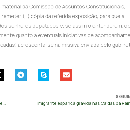
 material da Comissão de Assuntos Constitucionais,
 remeter (…) cópia da referida exposição, para que a
os senhores deputados e, se assim o entenderem, ob
ente quanto a eventuais iniciativas de acompanhame
ficadas”, acrescenta-se na missiva enviada pelo gabine
SEGUI
Ordem dos Advogados assinala centenário com objetivo de se abrir à sociedade
Imigrante espanca grávida nas Caldas da Rai