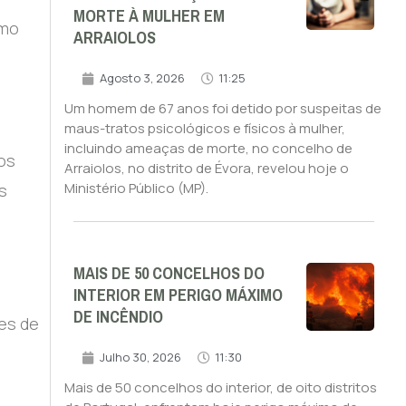
MORTE À MULHER EM
omo
ARRAIOLOS
Agosto 3, 2026
11:25
Um homem de 67 anos foi detido por suspeitas de
maus-tratos psicológicos e físicos à mulher,
incluindo ameaças de morte, no concelho de
os
Arraiolos, no distrito de Évora, revelou hoje o
Ministério Público (MP).
s
MAIS DE 50 CONCELHOS DO
INTERIOR EM PERIGO MÁXIMO
DE INCÊNDIO
es de
Julho 30, 2026
11:30
Mais de 50 concelhos do interior, de oito distritos