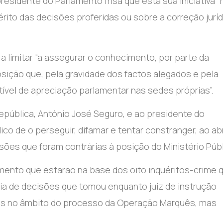
residente do Parlamento frisa que esta sua iniciativa 
érito das decisões proferidas ou sobre a correção juríd
a limitar “a assegurar o conhecimento, por parte da
ição que, pela gravidade dos factos alegados e pela
tível de apreciação parlamentar nas sedes próprias”.
epública, António José Seguro, e ao presidente do
o de o perseguir, difamar e tentar constranger, ao abr
isões que foram contrárias à posição do Ministério Públ
amento que estarão na base dos oito inquéritos-crime 
cia de decisões que tomou enquanto juiz de instrução
ões no âmbito do processo da Operação Marquês, mas