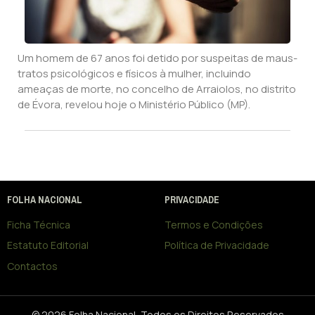
Um homem de 67 anos foi detido por suspeitas de maus-
tratos psicológicos e físicos à mulher, incluindo
ameaças de morte, no concelho de Arraiolos, no distrito
de Évora, revelou hoje o Ministério Público (MP).
FOLHA NACIONAL
PRIVACIDADE
Ficha Técnica
Termos e Condições
Estatuto Editorial
Política de Privacidade
Contactos
© 2026 Folha Nacional, Todos os Direitos Reservados