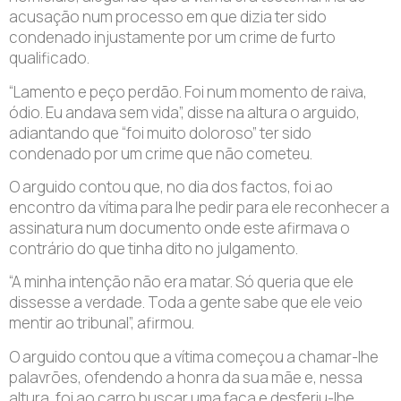
acusação num processo em que dizia ter sido
condenado injustamente por um crime de furto
qualificado.
“Lamento e peço perdão. Foi num momento de raiva,
ódio. Eu andava sem vida”, disse na altura o arguido,
adiantando que “foi muito doloroso” ter sido
condenado por um crime que não cometeu.
O arguido contou que, no dia dos factos, foi ao
encontro da vítima para lhe pedir para ele reconhecer a
assinatura num documento onde este afirmava o
contrário do que tinha dito no julgamento.
“A minha intenção não era matar. Só queria que ele
dissesse a verdade. Toda a gente sabe que ele veio
mentir ao tribunal”, afirmou.
O arguido contou que a vítima começou a chamar-lhe
palavrões, ofendendo a honra da sua mãe e, nessa
altura, foi ao carro buscar uma faca e desferiu-lhe