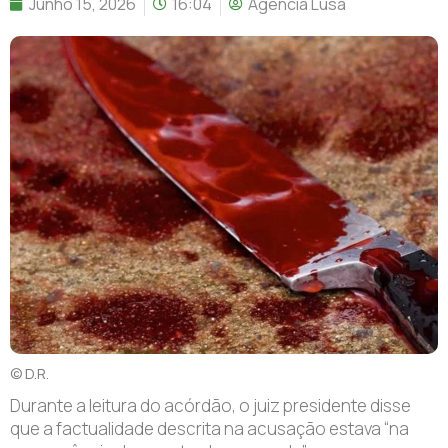
Junho 15, 2026
16:04
Agência Lusa
© D.R.
Durante a leitura do acórdão, o juiz presidente disse
que a factualidade descrita na acusação estava “na