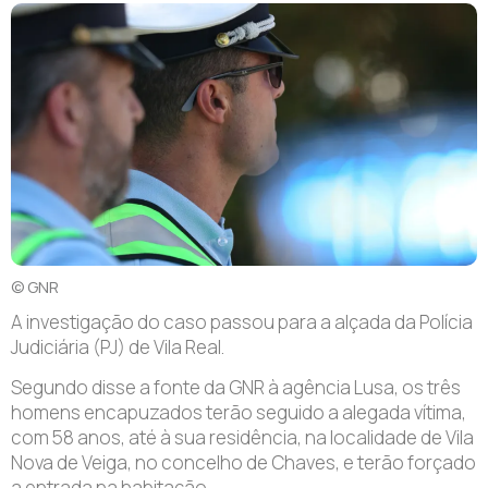
© GNR
A
investigação do caso passou para a alçada da Polícia
Judiciária (PJ) de Vila Real.
Segundo disse a fonte da GNR à agência Lusa, os três
homens encapuzados terão seguido a alegada vítima,
com 58 anos, até à sua residência, na localidade de Vila
Nova de Veiga, no concelho de Chaves, e terão forçado
a entrada na habitação.