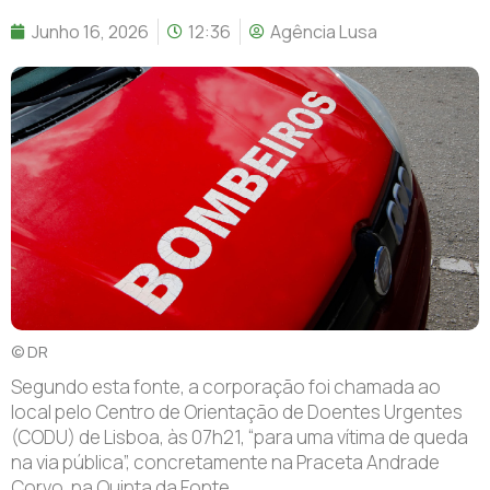
Junho 16, 2026
12:36
Agência Lusa
© DR
S
egundo esta fonte, a corporação foi chamada ao
local pelo Centro de Orientação de Doentes Urgentes
(CODU) de Lisboa, às 07h21, “para uma vítima de queda
na via pública”, concretamente na Praceta Andrade
Corvo, na Quinta da Fonte.