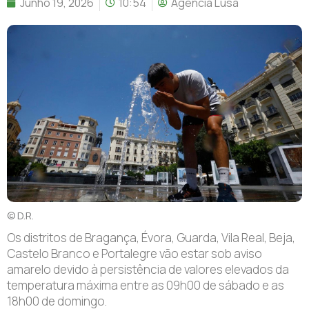
Junho 19, 2026
10:54
Agência Lusa
© D.R.
Os distritos de Bragança, Évora, Guarda, Vila Real, Beja,
Castelo Branco e Portalegre vão estar sob aviso
amarelo devido à persistência de valores elevados da
temperatura máxima entre as 09h00 de sábado e as
18h00 de domingo.