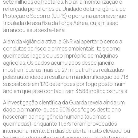
sete milhões de hectares. No ar, a monitorização é
reforçada por drones da Unidade de Emergência de
Proteção e Socorro (UEPS) e por uma aeronave não
tripulada de asa fixa da Força Aérea, cuja missão
arrancou esta sexta-feira.
Além da vigilância ativa, a GNR vai apertar o cerco a
condutas de risco e crimes ambientais, tais como
queimadas ilegais ou uso impróprio de máquinas
agrícolas. Os dados acumulados desde janeiro
mostram que as mais de 27 mil patrulhas realizadas
pelas autoridades resultaram na identificação de 718
suspeitos e em 120 detenções por fogo posto, num
ano em que já se contabilizam 3.588 incêndios rurais.
A investigação científica da Guarda revela ainda um
dado alarmante: quase 60% dos fogos deste ano
nasceram da negligência humana (queimas e
queimadas), enquanto 11,6% foram provocados
intencionalmente. Em dias de alerta ‘muito elevado’ ou
‘máximo’, a lei proíbe taxativamente o uso de fogo na