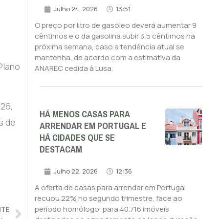
Julho 24, 2026
13:51
O preço por litro de gasóleo deverá aumentar 9
cêntimos e o da gasolina subir 3,5 cêntimos na
próxima semana, caso a tendência atual se
mantenha, de acordo com a estimativa da
Plano
ANAREC cedida à Lusa.
26,
HÁ MENOS CASAS PARA
s de
ARRENDAR EM PORTUGAL E
HÁ CIDADES QUE SE
DESTACAM
Julho 22, 2026
12:36
A oferta de casas para arrendar em Portugal
recuou 22% no segundo trimestre, face ao
NTE
período homólogo, para 40.716 imóveis