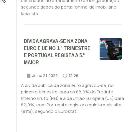
destinados ao arrendamento de longa duração,
iro
segundo dados do portal 'online' de imobiliário
Idealista.
DÍVIDA AGRAVA-SE NA ZONA
EURO E UE NO 1.º TRIMESTRE
E PORTUGAL REGISTA A 5.ª
MAIOR
Julho 21, 2026
12:26
A dívida pública da zona euro agravou-se, no
primeiro trimestre, para os 88,9% do Produto
Interno Bruto (PIB) e a da União Europeia (UE) para
82,9%, com Portugal a registar a quinta mais alta
(91%), segundo o Eurostat.