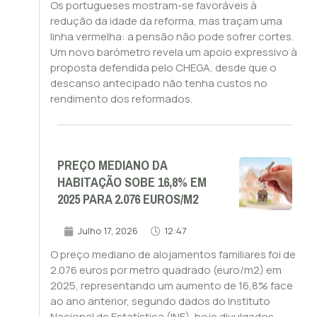
Os portugueses mostram-se favoráveis à
redução da idade da reforma, mas traçam uma
linha vermelha: a pensão não pode sofrer cortes.
Um novo barómetro revela um apoio expressivo à
proposta defendida pelo CHEGA, desde que o
descanso antecipado não tenha custos no
rendimento dos reformados.
PREÇO MEDIANO DA
HABITAÇÃO SOBE 16,8% EM
2025 PARA 2.076 EUROS/M2
Julho 17, 2026
12:47
O preço mediano de alojamentos familiares foi de
2.076 euros por metro quadrado (euro/m2) em
2025, representando um aumento de 16,8% face
ao ano anterior, segundo dados do Instituto
Nacional de Estatística (INE), hoje divulgados.