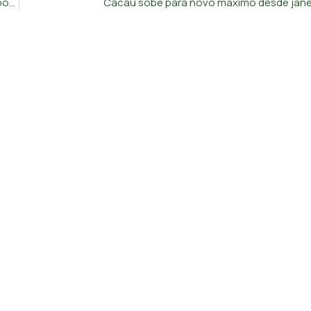
Hospital Oriental de Lisboa? Tribunal de Contas não se responsabiliza por atraso e custo
Cacau sobe para novo máximo desde jane