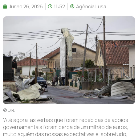
Junho 26, 2026
11:52
Agência Lusa
© D.R.
“A
té agora, as verbas que foram recebidas de apoios
governamentais foram cerca de um milhão de euros,
muito aquém das nossas expectativas e, sobretudo,